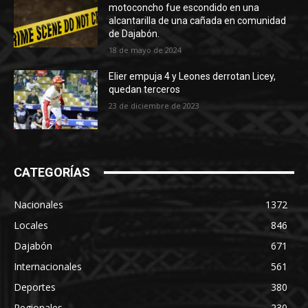
motoconcho fue escondido en una
alcantarilla de una cañada en comunidad
de Dajabón.
18 de mayo de 2024
Elier empuja 4 y Leones derrotan Licey,
quedan terceros
23 de diciembre de 2023
CATEGORÍAS
Nacionales
1372
Locales
846
Dajabón
671
Internacionales
561
Deportes
380
Regionales
230