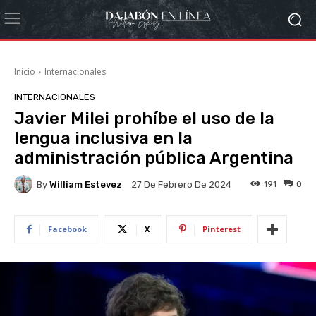
Inicio
Internacionales
INTERNACIONALES
Javier Milei prohíbe el uso de la
lengua inclusiva en la
administración pública Argentina
By
William Estevez
191
0
27 De Febrero De 2024
Facebook
X
Pinterest