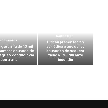
NACIONALES
NACIONALES
Dictan presentación
garantía de 10 mil
periódica a uno de los
 hombre acusado de
acusados de saquear
agua y conducir vía
tienda L&R durante
contraria
incendio