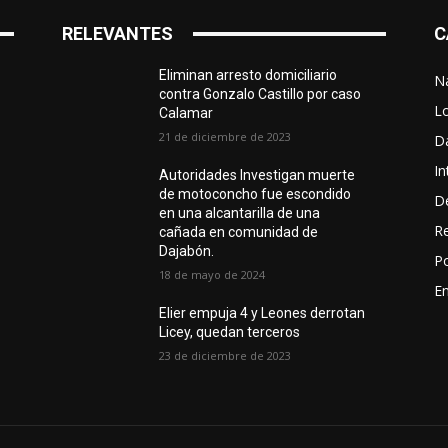
RELEVANTES
C
Eliminan arresto domiciliario
N
contra Gonzalo Castillo por caso
L
Calamar
21 de diciembre de 2023
D
In
Autoridades Investigan muerte
de motoconcho fue escondido
D
en una alcantarilla de una
R
cañada en comunidad de
Dajabón.
Po
18 de mayo de 2024
En
Elier empuja 4 y Leones derrotan
Licey, quedan terceros
23 de diciembre de 2023