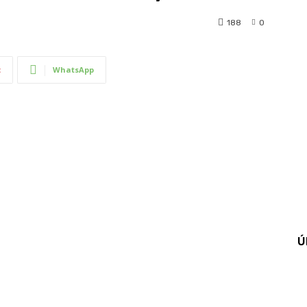
188
0
t
WhatsApp
Ú