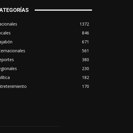
ATEGORÍAS
acionales
1372
ocales
846
ajabón
671
ternacionales
561
eportes
380
egionales
230
lítica
182
tretenimiento
170