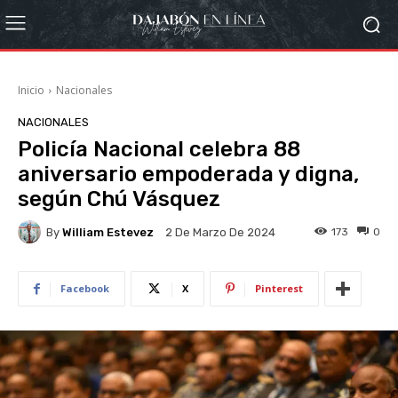
Inicio
Nacionales
NACIONALES
Policía Nacional celebra 88
aniversario empoderada y digna,
según Chú Vásquez
By
William Estevez
173
0
2 De Marzo De 2024
Facebook
X
Pinterest