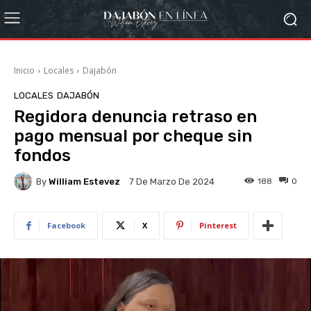
Inicio
Locales
Dajabón
LOCALES
DAJABÓN
Regidora denuncia retraso en
pago mensual por cheque sin
fondos
By
William Estevez
188
0
7 De Marzo De 2024
Facebook
X
Pinterest