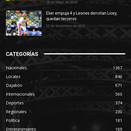
18 de mayo de 2024
Elier empuja 4 y Leones derrotan Licey,
quedan terceros
23 de diciembre de 2023
CATEGORÍAS
Nacionales
1367
Locales
846
Dajabón
671
Internacionales
560
Deportes
374
Regionales
230
Política
181
Entretenimiento
169