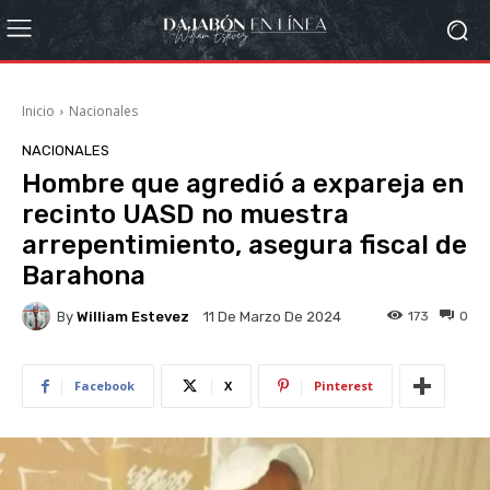
Inicio
Nacionales
NACIONALES
Hombre que agredió a expareja en
recinto UASD no muestra
arrepentimiento, asegura fiscal de
Barahona
By
William Estevez
173
0
11 De Marzo De 2024
Facebook
X
Pinterest