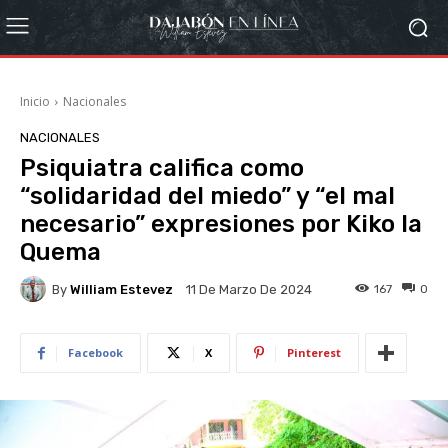
Inicio
Nacionales
NACIONALES
Psiquiatra califica como
“solidaridad del miedo” y “el mal
necesario” expresiones por Kiko la
Quema
By
William Estevez
167
0
11 De Marzo De 2024
Facebook
X
Pinterest