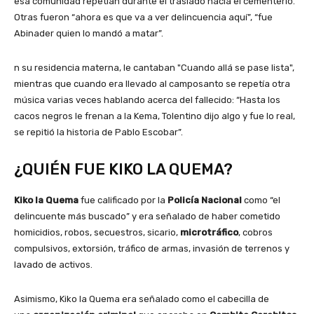
esa comunidad repetían durante el traslado hacia el cementerio.
Otras fueron “ahora es que va a ver delincuencia aquí”, “fue
Abinader quien lo mandó a matar”.
n su residencia materna, le cantaban "Cuando allá se pase lista",
mientras que cuando era llevado al camposanto se repetía otra
música varias veces hablando acerca del fallecido: “Hasta los
cacos negros le frenan a la Kema, Tolentino dijo algo y fue lo real,
se repitió la historia de Pablo Escobar”.
¿QUIÉN FUE KIKO LA QUEMA?
Kiko la Quema
fue calificado por la
Policía Nacional
como “el
delincuente más buscado” y era señalado de haber cometido
homicidios, robos, secuestros, sicario,
microtráfico
, cobros
compulsivos, extorsión, tráfico de armas, invasión de terrenos y
lavado de activos.
Asimismo, Kiko la Quema era señalado como el cabecilla de