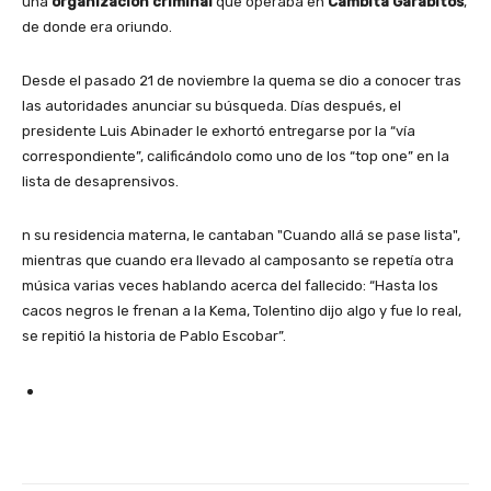
una
organización criminal
que operaba en
Cambita Garabitos
,
de donde era oriundo.
Desde el pasado 21 de noviembre la quema se dio a conocer tras
las autoridades anunciar su búsqueda. Días después, el
presidente Luis Abinader le exhortó entregarse por la “vía
correspondiente”, calificándolo como uno de los “top one” en la
lista de desaprensivos.
n su residencia materna, le cantaban "Cuando allá se pase lista",
mientras que cuando era llevado al camposanto se repetía otra
música varias veces hablando acerca del fallecido: “Hasta los
cacos negros le frenan a la Kema, Tolentino dijo algo y fue lo real,
se repitió la historia de Pablo Escobar”.