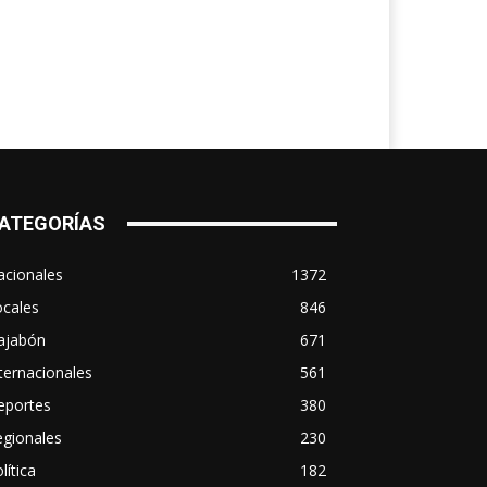
ATEGORÍAS
acionales
1372
ocales
846
ajabón
671
ternacionales
561
eportes
380
egionales
230
lítica
182