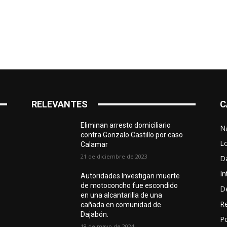
RELEVANTES
C
Eliminan arresto domiciliario
N
contra Gonzalo Castillo por caso
L
Calamar
21 de diciembre de 2023
D
In
Autoridades Investigan muerte
de motoconcho fue escondido
D
en una alcantarilla de una
R
cañada en comunidad de
Dajabón.
Po
18 de mayo de 2024