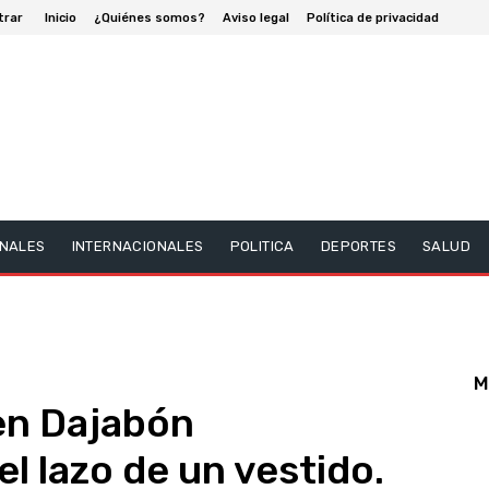
trar
Inicio
¿Quiénes somos?
Aviso legal
Política de privacidad
NALES
INTERNACIONALES
POLITICA
DEPORTES
SALUD
M
en Dajabón
l lazo de un vestido.