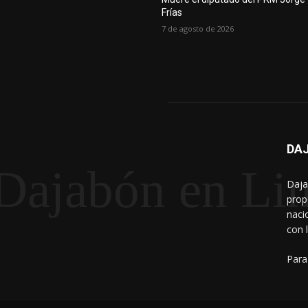
Frías
7 de agosto de 2026
DAJ
Dajabón en Li
Daja
prop
naci
con 
Para