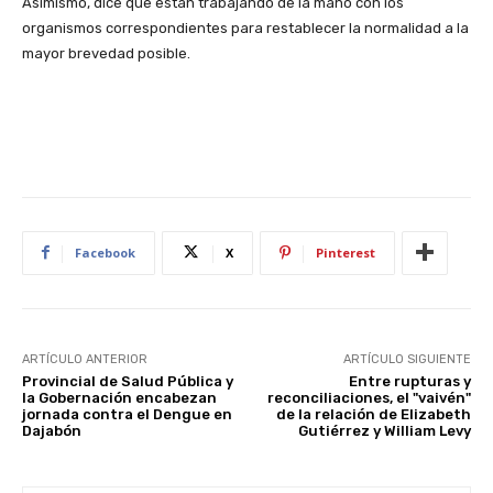
Asimismo, dice que están trabajando de la mano con los
organismos correspondientes para restablecer la normalidad a la
mayor brevedad posible.
Facebook
X
Pinterest
ARTÍCULO ANTERIOR
ARTÍCULO SIGUIENTE
Provincial de Salud Pública y
Entre rupturas y
la Gobernación encabezan
reconciliaciones, el "vaivén"
jornada contra el Dengue en
de la relación de Elizabeth
Dajabón
Gutiérrez y William Levy