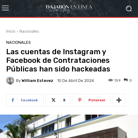
Inicio
Nacionales
NACIONALES
Las cuentas de Instagram y
Facebook de Contrataciones
Públicas han sido hackeadas
By
William Estevez
159
0
10 De Abril De 2024
Facebook
X
Pinterest