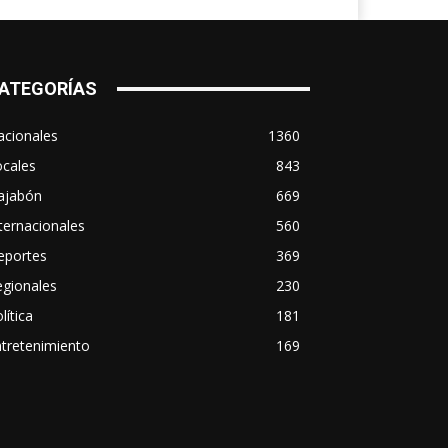
ATEGORÍAS
acionales
1360
ocales
843
ajabón
669
ternacionales
560
eportes
369
egionales
230
lítica
181
tretenimiento
169