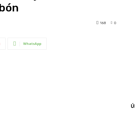
abón
168
0
t
WhatsApp
Ú