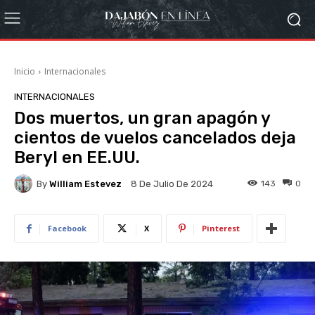
Inicio
Internacionales
INTERNACIONALES
Dos muertos, un gran apagón y
cientos de vuelos cancelados deja
Beryl en EE.UU.
By
William Estevez
143
0
8 De Julio De 2024
Facebook
X
Pinterest