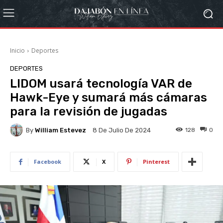
Inicio
Deportes
DEPORTES
LIDOM usará tecnología VAR de
Hawk-Eye y sumará más cámaras
para la revisión de jugadas
By
William Estevez
128
0
8 De Julio De 2024
Facebook
X
Pinterest