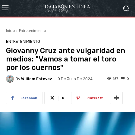
Inicio
Entretenimiento
ENTRETENIMIENTO
Giovanny Cruz ante vulgaridad en
medios: "Vamos a tomar el toro
por los cuernos"
By
William Estevez
167
0
10 De Julio De 2024
Facebook
X
Pinterest