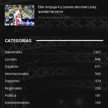
Elier empuja 4 y Leones derrotan Licey,
quedan terceros
23 de diciembre de 2023
CATEGORÍAS
Nacionales
1367
Locales
846
Dajabón
671
Internacionales
560
Deportes
374
Regionales
230
Política
181
Entretenimiento
169