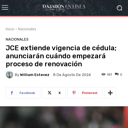
Inicio
Nacionales
NACIONALES
JCE extiende vigencia de cédula;
anunciarán cuándo empezará
proceso de renovación
By
William Estevez
181
0
8 De Agosto De 2024
Facebook
X
Pinterest