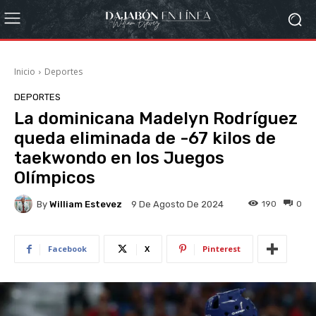
Inicio
Deportes
DEPORTES
La dominicana Madelyn Rodríguez
queda eliminada de -67 kilos de
taekwondo en los Juegos
Olímpicos
By
William Estevez
190
0
9 De Agosto De 2024
Facebook
X
Pinterest