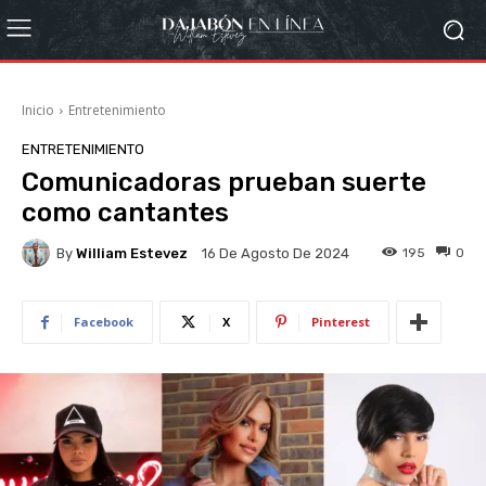
Inicio
Entretenimiento
ENTRETENIMIENTO
Comunicadoras prueban suerte
como cantantes
By
William Estevez
195
0
16 De Agosto De 2024
Facebook
X
Pinterest