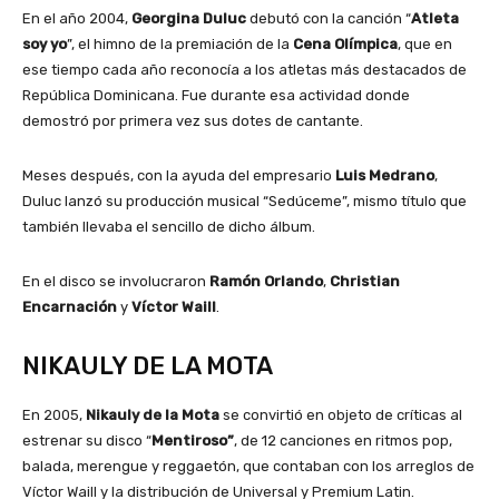
En el año 2004,
Georgina Duluc
debutó con la canción “
Atleta
soy yo
”, el himno de la premiación de la
Cena Olímpica
, que en
ese tiempo cada año reconocía a los atletas más destacados de
República Dominicana. Fue durante esa actividad donde
demostró por primera vez sus dotes de cantante.
Meses después, con la ayuda del empresario
Luis Medrano
,
Duluc lanzó su producción musical “Sedúceme”, mismo título que
también llevaba el sencillo de dicho álbum.
En el disco se involucraron
Ramón Orlando
,
Christian
Encarnación
y
Víctor Waill
.
NIKAULY DE LA MOTA
En 2005,
Nikauly de la Mota
se convirtió en objeto de críticas al
estrenar su disco “
Mentiroso”
, de 12 canciones en ritmos pop,
balada, merengue y reggaetón, que contaban con los arreglos de
Víctor Waill y la distribución de Universal y Premium Latin.