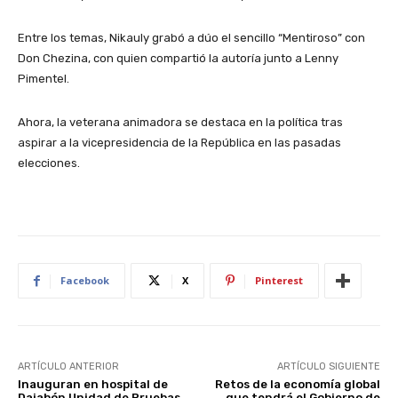
Entre los temas, Nikauly grabó a dúo el sencillo “Mentiroso” con
Don Chezina, con quien compartió la autoría junto a Lenny
Pimentel.
Ahora, la veterana animadora se destaca en la política tras
aspirar a la vicepresidencia de la República en las pasadas
elecciones.
Facebook
X
Pinterest
ARTÍCULO ANTERIOR
ARTÍCULO SIGUIENTE
Inauguran en hospital de
Retos de la economía global
Dajabón Unidad de Pruebas
que tendrá el Gobierno de