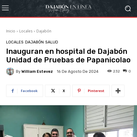
Inicio
Locales
Dajabón
LOCALES
DAJABÓN
SALUD
Inauguran en hospital de Dajabón
Unidad de Pruebas de Papanicolao
By
William Estevez
232
0
16 De Agosto De 2024
Facebook
X
Pinterest