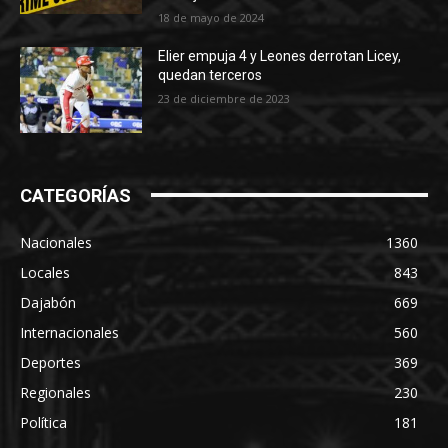
18 de mayo de 2024
Elier empuja 4 y Leones derrotan Licey,
quedan terceros
23 de diciembre de 2023
CATEGORÍAS
Nacionales
1360
Locales
843
Dajabón
669
Internacionales
560
Deportes
369
Regionales
230
Política
181