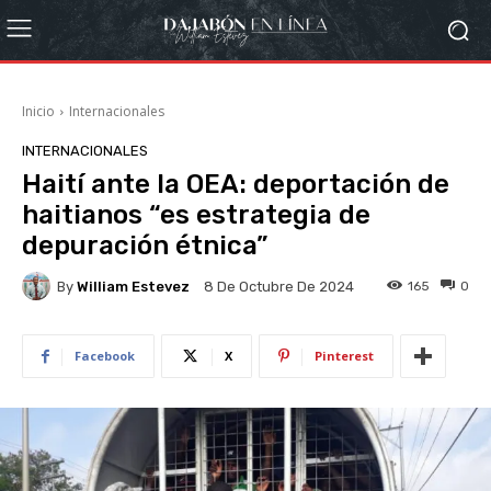
Inicio
Internacionales
INTERNACIONALES
Haití ante la OEA: deportación de
haitianos “es estrategia de
depuración étnica”
By
William Estevez
165
0
8 De Octubre De 2024
Facebook
X
Pinterest