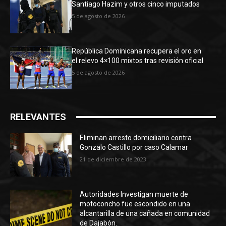
Santiago Hazim y otros cinco imputados
5 de agosto de 2026
República Dominicana recupera el oro en
el relevo 4×100 mixtos tras revisión oficial
5 de agosto de 2026
RELEVANTES
Eliminan arresto domiciliario contra
Gonzalo Castillo por caso Calamar
21 de diciembre de 2023
Autoridades Investigan muerte de
motoconcho fue escondido en una
alcantarilla de una cañada en comunidad
de Dajabón.