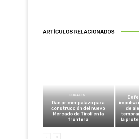
ARTÍCULOS RELACIONADOS
LOCALES
Defe
Dan primer palazo para
impulsa 
construcción del nuevo
de al
Mercado de Tirolí en la
tempran
frontera
la prot