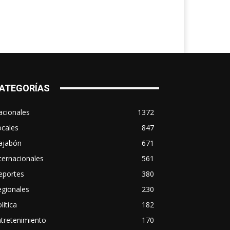
ATEGORÍAS
acionales
1372
ocales
847
ajabón
671
ternacionales
561
eportes
380
egionales
230
lítica
182
tretenimiento
170