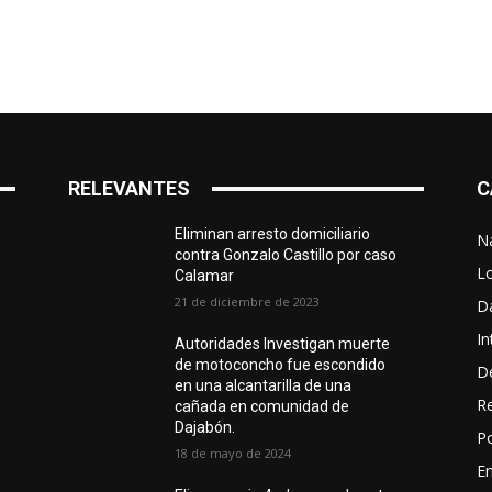
RELEVANTES
C
Eliminan arresto domiciliario
N
contra Gonzalo Castillo por caso
L
Calamar
21 de diciembre de 2023
D
In
Autoridades Investigan muerte
de motoconcho fue escondido
D
en una alcantarilla de una
R
cañada en comunidad de
Dajabón.
Po
18 de mayo de 2024
En