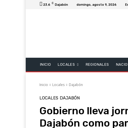
C
23.6
Dajabón
domingo, agosto 9, 2026
E
INICIO
LOCALES
REGIONALES
NACIO
Inicio
Locales
Dajabón
LOCALES
DAJABÓN
Gobierno lleva jor
Dajabón como par