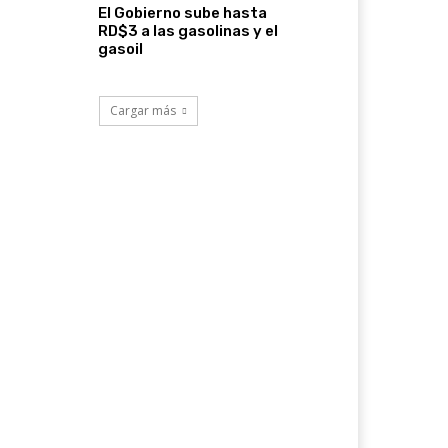
El Gobierno sube hasta
RD$3 a las gasolinas y el
gasoil
Cargar más