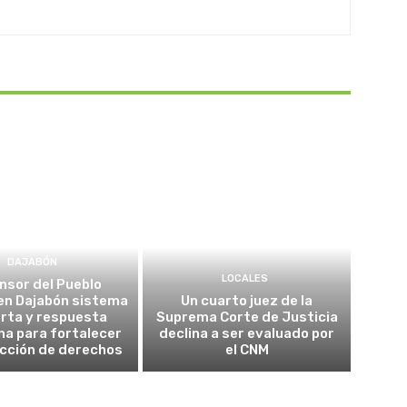
DAJABÓN
LOCALES
nsor del Pueblo
en Dajabón sistema
Un cuarto juez de la
erta y respuesta
Suprema Corte de Justicia
a para fortalecer
declina a ser evaluado por
ección de derechos
el CNM