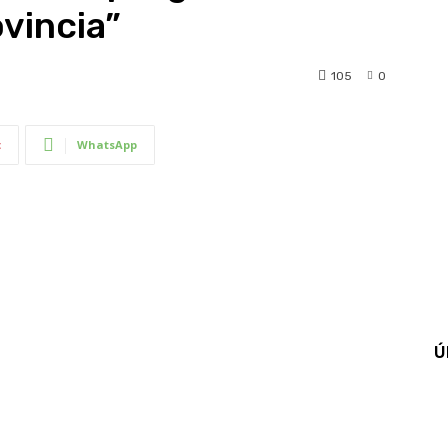
ovincia”
105
0
t
WhatsApp
Ú