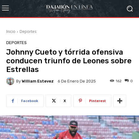
Inicio
Deportes
DEPORTES
Johnny Cueto y tórrida ofensiva
conducen triunfo de Leones sobre
Estrellas
By
William Estevez
162
0
6 De Enero De 2025
Facebook
X
Pinterest