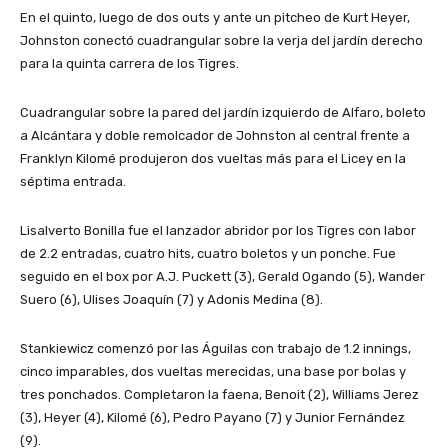
En el quinto, luego de dos outs y ante un pitcheo de Kurt Heyer,
Johnston conectó cuadrangular sobre la verja del jardín derecho
para la quinta carrera de los Tigres.
Cuadrangular sobre la pared del jardín izquierdo de Alfaro, boleto
a Alcántara y doble remolcador de Johnston al central frente a
Franklyn Kilomé produjeron dos vueltas más para el Licey en la
séptima entrada.
Lisalverto Bonilla fue el lanzador abridor por los Tigres con labor
de 2.2 entradas, cuatro hits, cuatro boletos y un ponche. Fue
seguido en el box por A.J. Puckett (3), Gerald Ogando (5), Wander
Suero (6), Ulises Joaquín (7) y Adonis Medina (8).
Stankiewicz comenzó por las Águilas con trabajo de 1.2 innings,
cinco imparables, dos vueltas merecidas, una base por bolas y
tres ponchados. Completaron la faena, Benoit (2), Williams Jerez
(3), Heyer (4), Kilomé (6), Pedro Payano (7) y Junior Fernández
(9).