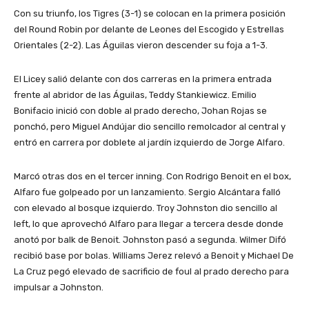
Con su triunfo, los Tigres (3-1) se colocan en la primera posición
del Round Robin por delante de Leones del Escogido y Estrellas
Orientales (2-2). Las Águilas vieron descender su foja a 1-3.
El Licey salió delante con dos carreras en la primera entrada
frente al abridor de las Águilas, Teddy Stankiewicz. Emilio
Bonifacio inició con doble al prado derecho, Johan Rojas se
ponchó, pero Miguel Andújar dio sencillo remolcador al central y
entró en carrera por doblete al jardín izquierdo de Jorge Alfaro.
Marcó otras dos en el tercer inning. Con Rodrigo Benoit en el box,
Alfaro fue golpeado por un lanzamiento. Sergio Alcántara falló
con elevado al bosque izquierdo. Troy Johnston dio sencillo al
left, lo que aprovechó Alfaro para llegar a tercera desde donde
anotó por balk de Benoit. Johnston pasó a segunda. Wilmer Difó
recibió base por bolas. Williams Jerez relevó a Benoit y Michael De
La Cruz pegó elevado de sacrificio de foul al prado derecho para
impulsar a Johnston.