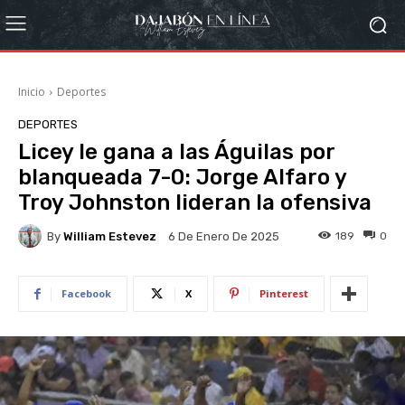
Inicio
Deportes
DEPORTES
Licey le gana a las Águilas por
blanqueada 7-0: Jorge Alfaro y
Troy Johnston lideran la ofensiva
By
William Estevez
189
0
6 De Enero De 2025
Facebook
X
Pinterest