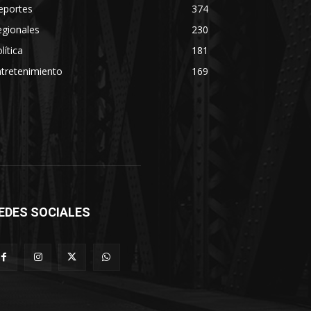
eportes
374
egionales
230
lítica
181
tretenimiento
169
EDES SOCIALES