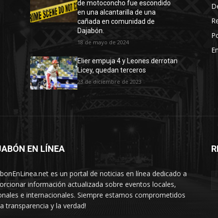
de motoconcho fue escondido
D
en una alcantarilla de una
R
cañada en comunidad de
Dajabón.
Po
18 de mayo de 2024
En
Elier empuja 4 y Leones derrotan
Licey, quedan terceros
23 de diciembre de 2023
ABÓN EN LÍNEA
R
nea
bonEnLinea.net es un portal de noticias en línea dedicado a
orcionar información actualizada sobre eventos locales,
onales e internacionales. Siempre estamos comprometidos
la transparencia y la verdad!