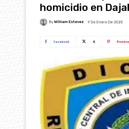
homicidio en Daj
By
William Estevez
9 De Enero De 2025
Facebook
X
Pintere