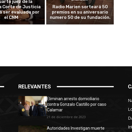
uarto juez de la
 Corte de Justicia
Radio Marien sorteará 50
 a ser evaluado por
premios en su aniversario
el CNM
numero 50 de su fundación.
RELEVANTES
C
Eliminan arresto domiciliario
N
contra Gonzalo Castillo por caso
L
Calamar
21 de diciembre de 2023
D
In
Autoridades Investigan muerte