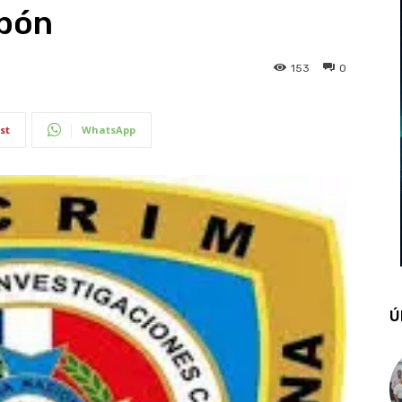
abón
153
0
st
WhatsApp
Ú