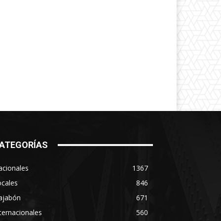
ATEGORÍAS
acionales
1367
ocales
846
ajabón
671
ternacionales
560