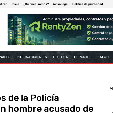
ntrar
Inicio
¿Quiénes somos?
Aviso legal
Política de privacidad
NALES
INTERNACIONALES
POLITICA
DEPORTES
SALUD
M
 de la Policía
an hombre acusado de