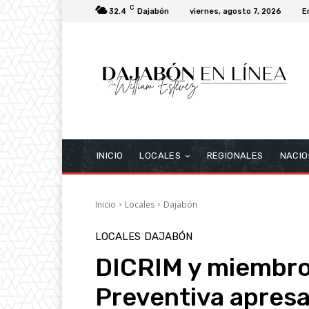
C
32.4
Dajabón
viernes, agosto 7, 2026
E
INICIO
LOCALES
REGIONALES
NACIO
Inicio
Locales
Dajabón
LOCALES
DAJABÓN
DICRIM y miembros
Preventiva apres