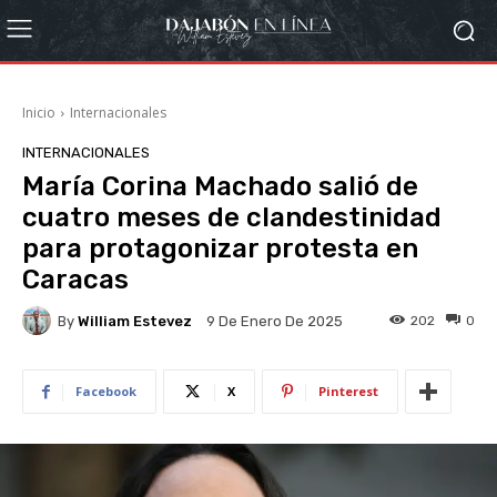
Inicio
Internacionales
INTERNACIONALES
María Corina Machado salió de
cuatro meses de clandestinidad
para protagonizar protesta en
Caracas
By
William Estevez
202
0
9 De Enero De 2025
Facebook
X
Pinterest