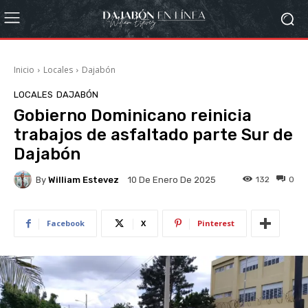
Inicio
Locales
Dajabón
LOCALES
DAJABÓN
Gobierno Dominicano reinicia
trabajos de asfaltado parte Sur de
Dajabón
By
William Estevez
132
0
10 De Enero De 2025
Facebook
X
Pinterest