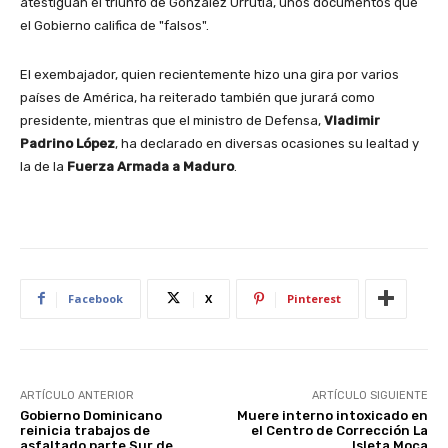
atestiguan el triunfo de González Urrutia, unos documentos que
el Gobierno califica de "falsos".
El exembajador, quien recientemente hizo una gira por varios
países de América, ha reiterado también que jurará como
presidente, mientras que el ministro de Defensa,
Vladimir
Padrino López
, ha declarado en diversas ocasiones su lealtad y
la de la
Fuerza Armada a Maduro
.
Facebook
X
Pinterest
ARTÍCULO ANTERIOR
ARTÍCULO SIGUIENTE
Gobierno Dominicano
Muere interno intoxicado en
reinicia trabajos de
el Centro de Corrección La
asfaltado parte Sur de
Isleta Moca