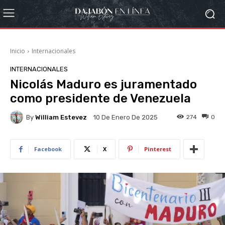
Inicio
Internacionales
INTERNACIONALES
Nicolás Maduro es juramentado
como presidente de Venezuela
By
William Estevez
274
0
10 De Enero De 2025
Facebook
X
Pinterest