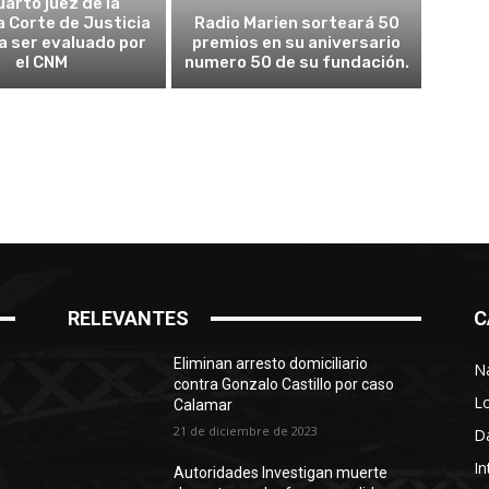
uarto juez de la
 Corte de Justicia
Radio Marien sorteará 50
 a ser evaluado por
premios en su aniversario
el CNM
numero 50 de su fundación.
RELEVANTES
C
Eliminan arresto domiciliario
N
contra Gonzalo Castillo por caso
L
Calamar
21 de diciembre de 2023
D
In
Autoridades Investigan muerte