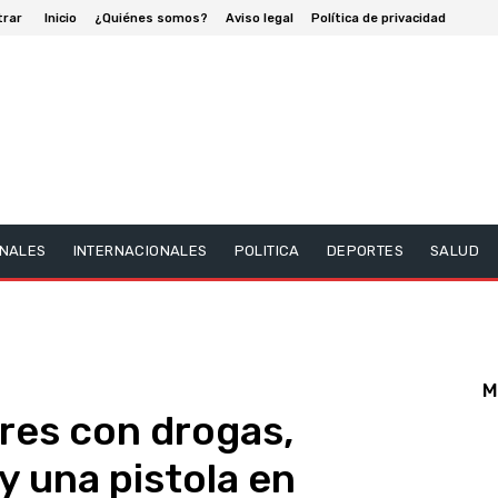
trar
Inicio
¿Quiénes somos?
Aviso legal
Política de privacidad
NALES
INTERNACIONALES
POLITICA
DEPORTES
SALUD
M
tres con drogas,
y una pistola en