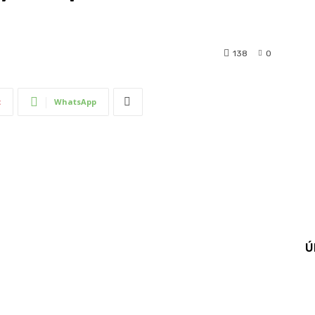
138
0
t
WhatsApp
Ú