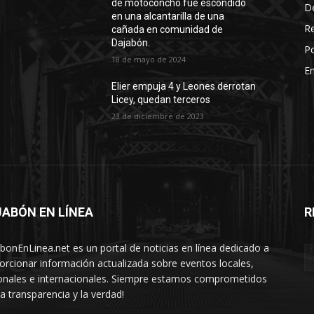
de motoconcho fue escondido
D
en una alcantarilla de una
R
cañada en comunidad de
Dajabón.
Po
18 de mayo de 2024
En
Elier empuja 4 y Leones derrotan
Licey, quedan terceros
23 de diciembre de 2023
ABÓN EN LÍNEA
R
nea
bonEnLinea.net es un portal de noticias en línea dedicado a
orcionar información actualizada sobre eventos locales,
onales e internacionales. Siempre estamos comprometidos
la transparencia y la verdad!