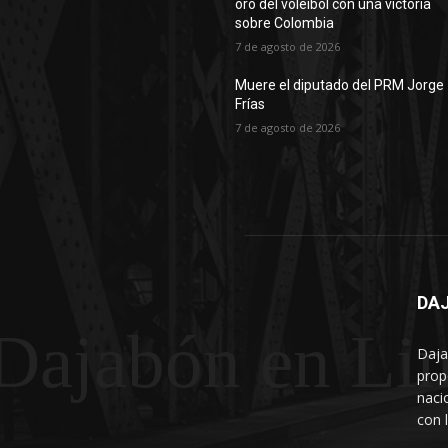
oro del voleibol con una victoria
sobre Colombia
7 de agosto de 2026
Muere el diputado del PRM Jorge
Frías
7 de agosto de 2026
DAJ
Dajabón en Li
Daja
prop
naci
con 