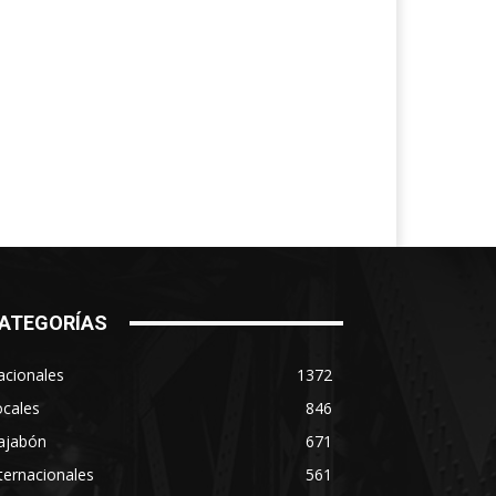
ATEGORÍAS
acionales
1372
ocales
846
ajabón
671
ternacionales
561