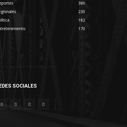
eportes
380
egionales
230
lítica
182
tretenimiento
170
EDES SOCIALES