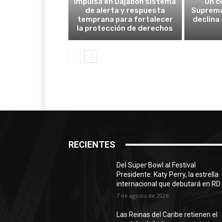
impulsa en Dajabón sistema
Un c
de alerta y respuesta
Suprema
temprana para fortalecer
declina
la protección de derechos
RECIENTES
Del Super Bowl al Festival
Presidente: Katy Perry, la estrella
internacional que debutará en RD
7 de agosto de 2026
Las Reinas del Caribe retienen el