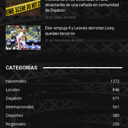
alcantarilla de una cañada en comunidad
de Dajabón.
18 de mayo de 2024
Elier empuja 4 y Leones derrotan Licey,
quedan terceros
23 de diciembre de 2023
CATEGORÍAS
Nacionales
1372
Locales
846
Dajabón
671
Internacionales
561
Deportes
380
Regionales
230