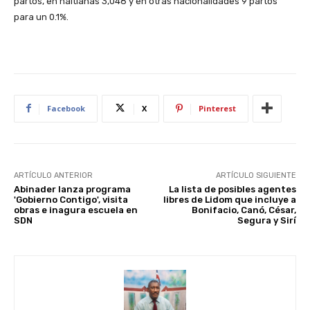
partos, en haitianas 3,048 y en otras nacionalidades 9 partos
para un 0.1%.
Facebook
X
Pinterest
ARTÍCULO ANTERIOR
ARTÍCULO SIGUIENTE
Abinader lanza programa
La lista de posibles agentes
'Gobierno Contigo', visita
libres de Lidom que incluye a
obras e inagura escuela en
Bonifacio, Canó, César,
SDN
Segura y Sirí