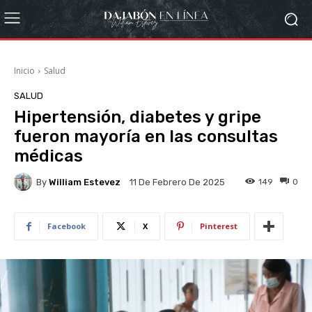
Inicio
Salud
SALUD
Hipertensión, diabetes y gripe
fueron mayoría en las consultas
médicas
By
William Estevez
149
0
11 De Febrero De 2025
Facebook
X
Pinterest