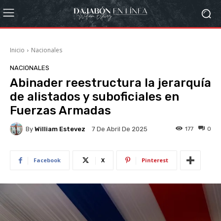
Inicio
Nacionales
NACIONALES
Abinader reestructura la jerarquía
de alistados y suboficiales en
Fuerzas Armadas
By
William Estevez
177
0
7 De Abril De 2025
Facebook
X
Pinterest