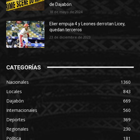
de Dajabón.
18 de mayo de 2024
Elier empuja 4 y Leones derrotan Licey,
quedan terceros
23 de diciembre de 2023
CATEGORÍAS
Nacionales
1360
Locales
843
Dajabón
669
Internacionales
560
Deportes
369
Regionales
230
Política
181