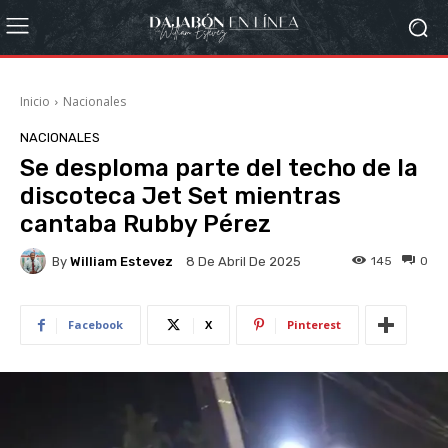
Inicio
Nacionales
NACIONALES
Se desploma parte del techo de la
discoteca Jet Set mientras
cantaba Rubby Pérez
By
William Estevez
145
0
8 De Abril De 2025
Facebook
X
Pinterest