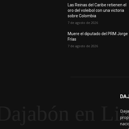
Las Reinas del Caribe retienen el
oro del voleibol con una victoria
sobre Colombia
7 de agosto de 2026
Muere el diputado del PRM Jorge
Frías
7 de agosto de 2026
DAJ
Dajabón en Li
Daja
prop
naci