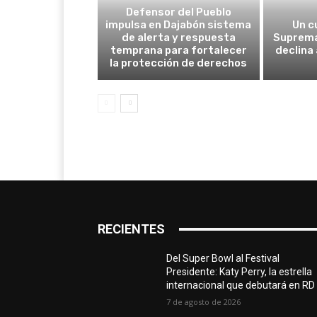
Defensor del Pueblo
impulsa en Dajabón sistema
Un c
de alerta y respuesta
Suprema
temprana para fortalecer
declina
la protección de derechos
RECIENTES
Del Super Bowl al Festival
Presidente: Katy Perry, la estrella
internacional que debutará en RD
7 de agosto de 2026