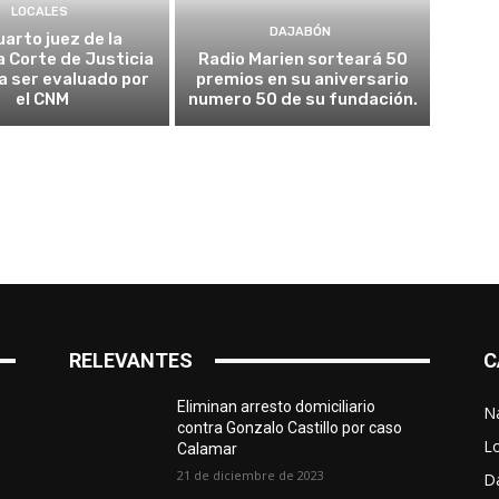
LOCALES
DAJABÓN
uarto juez de la
 Corte de Justicia
Radio Marien sorteará 50
 a ser evaluado por
premios en su aniversario
el CNM
numero 50 de su fundación.
RELEVANTES
C
Eliminan arresto domiciliario
N
contra Gonzalo Castillo por caso
L
Calamar
21 de diciembre de 2023
D