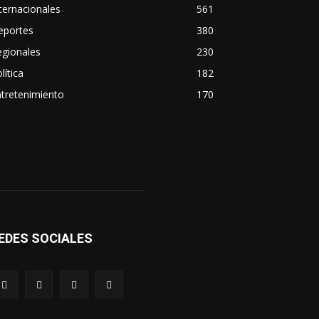
ternacionales
561
eportes
380
egionales
230
lítica
182
tretenimiento
170
EDES SOCIALES