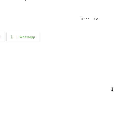
133
0
t
WhatsApp
Ú