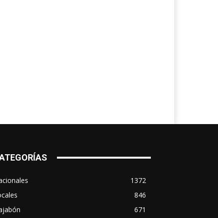
ATEGORÍAS
acionales
1372
ocales
846
ajabón
671