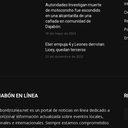
In
Autoridades Investigan muerte
de motoconcho fue escondido
D
en una alcantarilla de una
R
cañada en comunidad de
Dajabón.
Po
18 de mayo de 2024
En
Elier empuja 4 y Leones derrotan
Licey, quedan terceros
23 de diciembre de 2023
ABÓN EN LÍNEA
R
nea
bonEnLinea.net es un portal de noticias en línea dedicado a
orcionar información actualizada sobre eventos locales,
onales e internacionales. Siempre estamos comprometidos