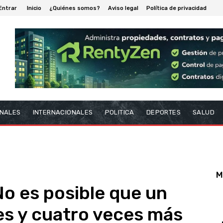
Entrar
Inicio
¿Quiénes somos?
Aviso legal
Política de privacidad
NALES
INTERNACIONALES
POLITICA
DEPORTES
SALUD
M
"No es posible que un
res y cuatro veces más