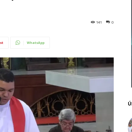
141
0
st
WhatsApp
Ú