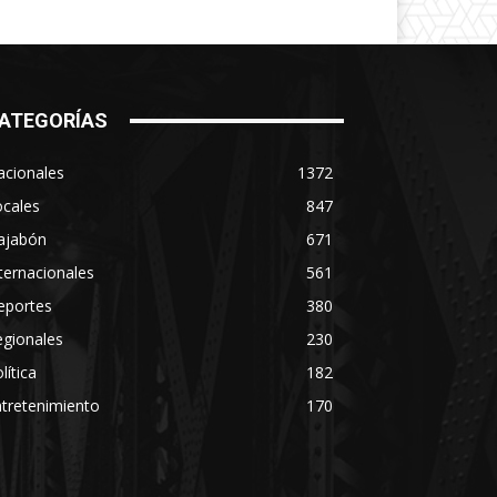
ATEGORÍAS
acionales
1372
ocales
847
ajabón
671
ternacionales
561
eportes
380
egionales
230
lítica
182
tretenimiento
170