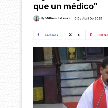
que un médico"
By
William Estevez
18 De Abril De 2025
Facebook
X
Pintere