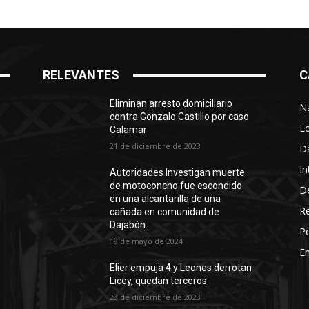
RELEVANTES
C
Eliminan arresto domiciliario
N
contra Gonzalo Castillo por caso
L
Calamar
21 de diciembre de 2023
D
In
Autoridades Investigan muerte
de motoconcho fue escondido
D
en una alcantarilla de una
R
cañada en comunidad de
Dajabón.
Po
18 de mayo de 2024
En
Elier empuja 4 y Leones derrotan
Licey, quedan terceros
23 de diciembre de 2023