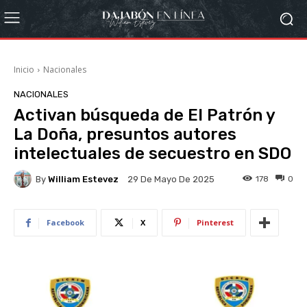
Inicio
Nacionales
NACIONALES
Activan búsqueda de El Patrón y
La Doña, presuntos autores
intelectuales de secuestro en SDO
By
William Estevez
178
0
29 De Mayo De 2025
Facebook
X
Pinterest