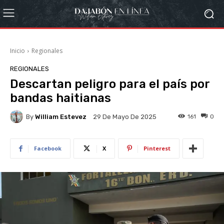
Inicio
Regionales
REGIONALES
Descartan peligro para el país por
bandas haitianas
By
William Estevez
161
0
29 De Mayo De 2025
Facebook
X
Pinterest