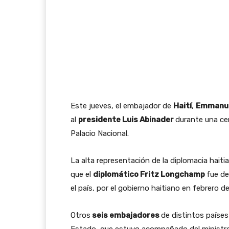
Este jueves, el embajador de
Haití
,
Emmanue
al
presidente Luis Abinader
durante una ce
Palacio Nacional.
La alta representación de la diplomacia hait
que el
diplomático Fritz Longchamp
fue de
el país, por el gobierno haitiano en febrero d
Otros
seis embajadores
de distintos países
Estado, que estuvo acompañado del ministro