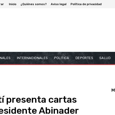
rar
Inicio
¿Quiénes somos?
Aviso legal
Política de privacidad
NALES
INTERNACIONALES
POLITICA
DEPORTES
SALUD
M
í presenta cartas
residente Abinader