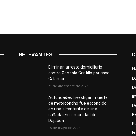
RELEVANTES
C
Eliminan arresto domiciliario
N
contra Gonzalo Castillo por caso
L
Calamar
21 de diciembre de 2023
D
In
Autoridades Investigan muerte
de motoconcho fue escondido
D
en una alcantarilla de una
R
cañada en comunidad de
Dajabón.
Po
18 de mayo de 2024
En