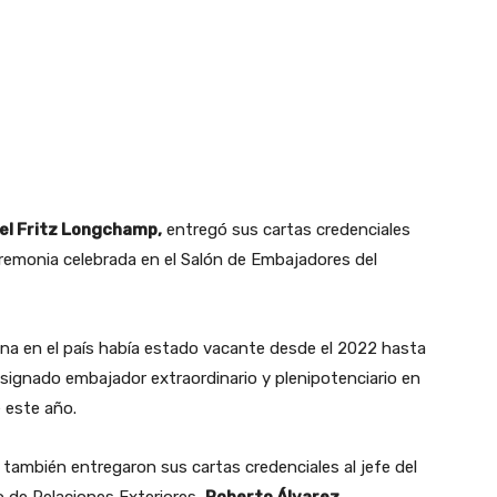
l Fritz Longchamp,
entregó sus cartas credenciales
remonia celebrada en el Salón de Embajadores del
iana en el país había estado vacante desde el 2022 hasta
signado embajador extraordinario y plenipotenciario en
e este año.
 también entregaron sus cartas credenciales al jefe del
 de Relaciones Exteriores,
Roberto Álvarez
.