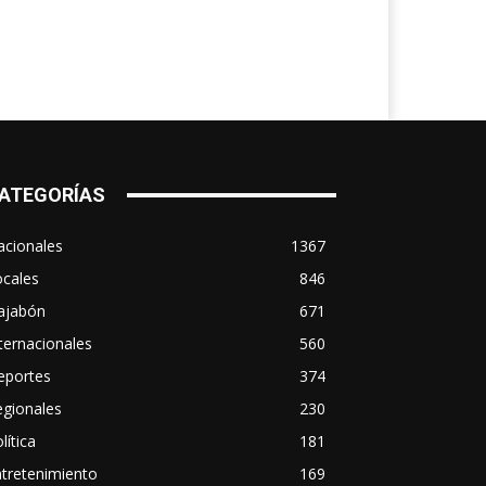
ATEGORÍAS
acionales
1367
ocales
846
ajabón
671
ternacionales
560
eportes
374
egionales
230
lítica
181
tretenimiento
169