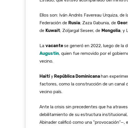
Ellos son: Iván Andrés Favereau Urquiza, de 
Federación de
Rusia
; Zaza Gabunia, de
Geor
de
Kuwait
; Zoljargal Seseer, de
Mongolia
; y
La
vacante
se generó en 2022, luego de la 
Augustin
, quien fue removido por el gobier
vecino.
Haití
y
República Dominicana
han experimen
factores, como la construcción de un canal d
vecino país.
Ante la crisis sin precedentes que ha atrave
debilitamiento de su estructura institucional,
Abinader calificó como una "provocación"—, e