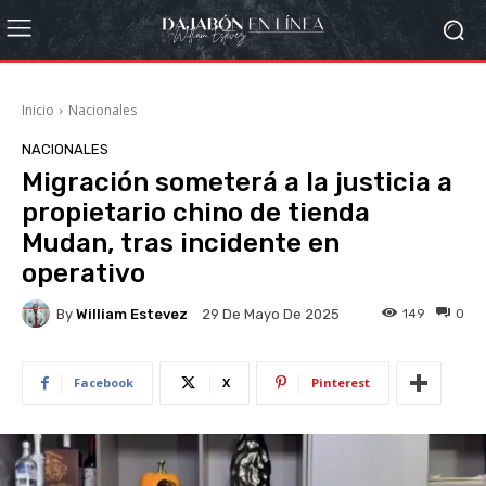
Inicio
Nacionales
NACIONALES
Migración someterá a la justicia a
propietario chino de tienda
Mudan, tras incidente en
operativo
By
William Estevez
149
0
29 De Mayo De 2025
Facebook
X
Pinterest