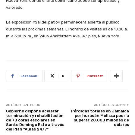
Nueva York, donde el arte dominicano puede ser apreciado y
valorado.
La exposición «Sal del patio» permanecerá abierta al público
durante las próximas semanas. El horario de visitas es de 10:00 a.
m. a 5:00 p. m., en 2406 Amsterdam Ave., 4.º piso, Nueva York.
Facebook
X
Pinterest
ARTÍCULO ANTERIOR
ARTÍCULO SIGUIENTE
Gobierno dispone acelerar
Pérdidas totales en Jamaica
terminación y rehabilitación
por huracán Melissa podría
de 70 obras escolares en
superar 20.000 millones de
Santo Domingo Este a través
dólares
del Plan “Aulas 24/7”