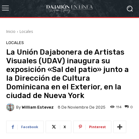
Inicio
Locales
LOCALES
La Unión Dajabonera de Artistas
Visuales (UDAV) inaugura su
exposición «Sal del patio» junto a
la Dirección de Cultura
Dominicana en el Exterior, en la
ciudad de Nueva York
By
William Estevez
114
0
8 De Noviembre De 2025
Facebook
X
Pinterest