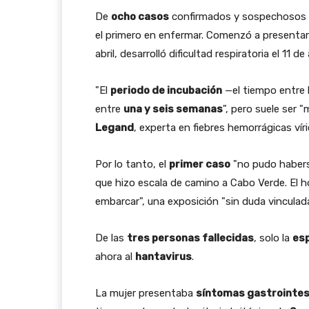
De
ocho casos
confirmados y sospechosos
el primero en enfermar. Comenzó a presentar 
abril, desarrolló dificultad respiratoria el 11 de 
"El
periodo de incubación
—el tiempo entre l
entre
una y seis semanas
", pero suele ser 
Legand
, experta en fiebres hemorrágicas vír
Por lo tanto, el
primer caso
"no pudo haberse
que hizo escala de camino a Cabo Verde. El
embarcar", una exposición "sin duda vinculada
De las
tres personas fallecidas
, solo la
esp
ahora al
hantavirus
.
La mujer presentaba
síntomas gastrointes