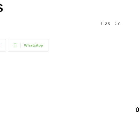
S
33
0
t
WhatsApp
Ú