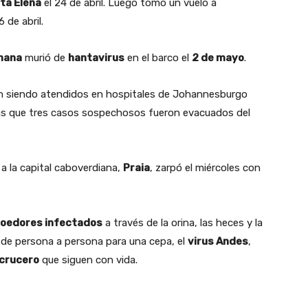
ta Elena
el 24 de abril. Luego tomó un vuelo a
 de abril.
mana
murió de
hantavirus
en el barco el
2 de mayo
.
án siendo atendidos en hospitales de Johannesburgo
as que tres casos sospechosos fueron evacuados del
a la capital caboverdiana,
Praia
, zarpó el miércoles con
roedores infectados
a través de la orina, las heces y la
 de persona a persona para una cepa, el
virus Andes
,
crucero
que siguen con vida.