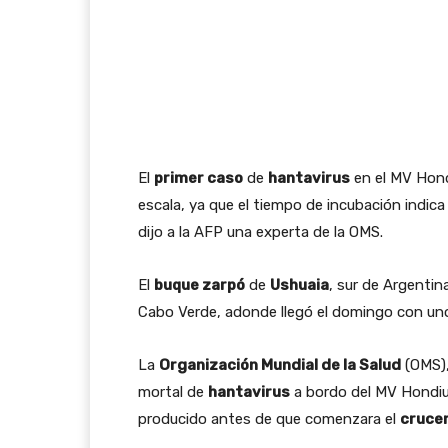
El
primer caso
de
hantavirus
en el MV Hond
escala, ya que el tiempo de incubación indic
dijo a la AFP una experta de la OMS.
El
buque zarpó
de
Ushuaia
, sur de Argentina
Cabo Verde, adonde llegó el domingo con uno
La
Organización Mundial de la Salud
(OMS),
mortal de
hantavirus
a bordo del MV Hondiu
producido antes de que comenzara el
cruce