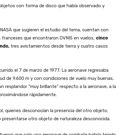
 objetos con forma de disco que había observado y
a NASA que sugieren el estudio del tema, cuentan con
ares franceses que encontraron OVNIS en vuelos,
cinco
ndo,
tres avistamientos desde tierra y cuatro casos
 ocurrido el 7 de marzo de 1977. La aeronave regresaba
itud de 9.600 m y con condiciones de vuelo muy buenas,
 resplandor “muy brillante” respecto a la aeronave, a la
 aproximándose rápidamente.
ol, quienes desconocían la presencia del otro objeto,
o presentarse otro objeto de naturaleza desconocida.
 fueron que solo una aeronave de combate habría tenido