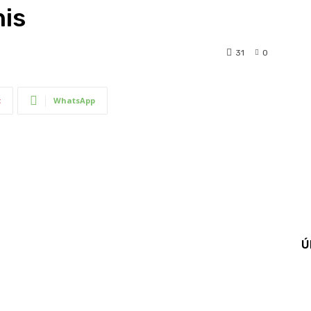
nis
31
0
t
WhatsApp
Ú