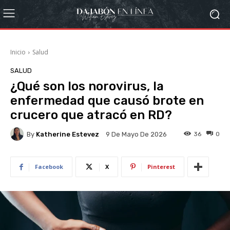
Inicio
Salud
SALUD
¿Qué son los norovirus, la
enfermedad que causó brote en
crucero que atracó en RD?
By
Katherine Estevez
36
0
9 De Mayo De 2026
Facebook
X
Pinterest