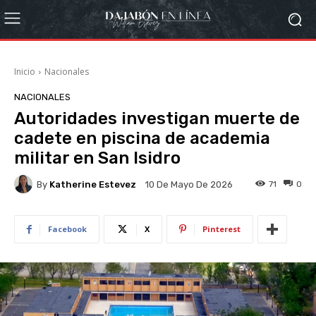
Inicio
Nacionales
NACIONALES
Autoridades investigan muerte de
cadete en piscina de academia
militar en San Isidro
By
Katherine Estevez
71
0
10 De Mayo De 2026
Facebook
X
Pinterest