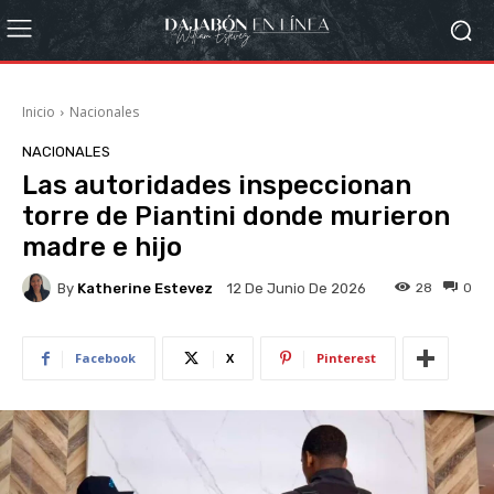
Inicio
Nacionales
NACIONALES
Las autoridades inspeccionan
torre de Piantini donde murieron
madre e hijo
By
Katherine Estevez
28
0
12 De Junio De 2026
Facebook
X
Pinterest