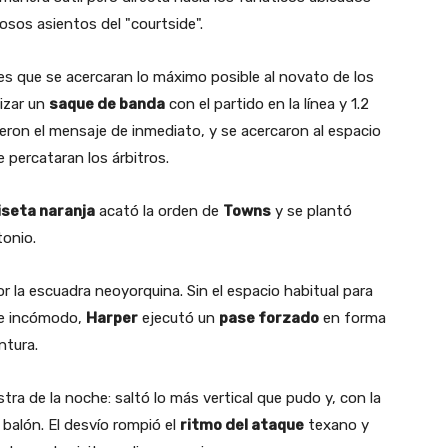
tosos asientos del "courtside".
rles que se acercaran lo máximo posible al novato de los
lizar un
saque de banda
con el partido en la línea y 1.2
eron el mensaje de inmediato, y se acercaron al espacio
e percataran los árbitros.
seta naranja
acató la orden de
Towns
y se plantó
tonio.
r la escuadra neoyorquina. Sin el espacio habitual para
te incómodo,
Harper
ejecutó un
pase forzado
en forma
ntura.
a de la noche: saltó lo más vertical que pudo y, con la
 balón. El desvío rompió el
ritmo del ataque
texano y