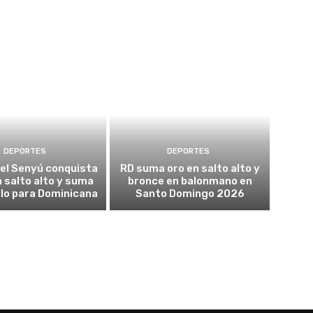
DEPORTES
DEPORTES
el Senyú conquista
RD suma oro en salto alto y
n salto alto y suma
bronce en balonmano en
ulo para Dominicana
Santo Domingo 2026