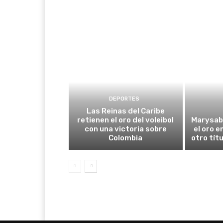
DEPORTES
Las Reinas del Caribe
retienen el oro del voleibol
Marysab
con una victoria sobre
el oro e
Colombia
otro tít