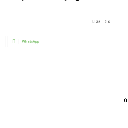
38
0
6
t
WhatsApp
Ú