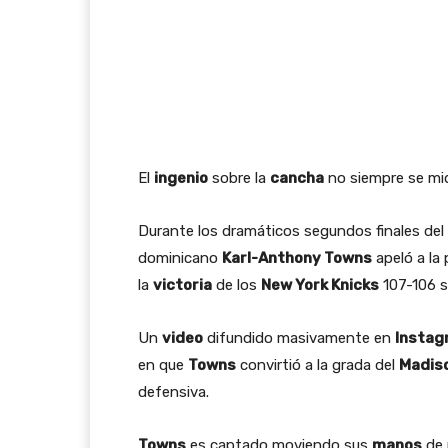
El
ingenio
sobre la
cancha
no siempre se mi
Durante los dramáticos segundos finales del 
dominicano
Karl-Anthony Towns
apeló a la 
la
victoria
de los
New York Knicks
107-106 s
Un
video
difundido masivamente en
Instag
en que
Towns
convirtió a la grada del
Madis
defensiva.
Towns
es captado moviendo sus
manos
de 