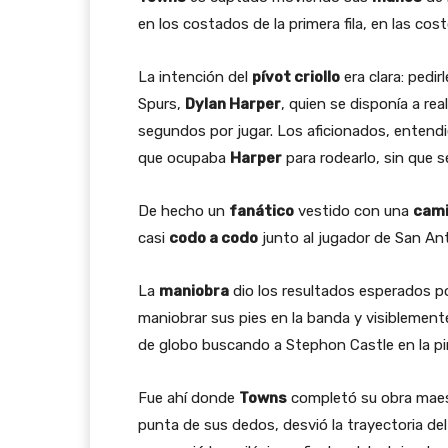
en los costados de la primera fila, en las cos
La intención del
pívot criollo
era clara: pedi
Spurs,
Dylan Harper
, quien se disponía a rea
segundos por jugar. Los aficionados, entendi
que ocupaba
Harper
para rodearlo, sin que s
De hecho un
fanático
vestido con una
cami
casi
codo a codo
junto al jugador de San An
La
maniobra
dio los resultados esperados po
maniobrar sus pies en la banda y visiblemen
de globo buscando a Stephon Castle en la pi
Fue ahí donde
Towns
completó su obra maestr
punta de sus dedos, desvió la trayectoria del