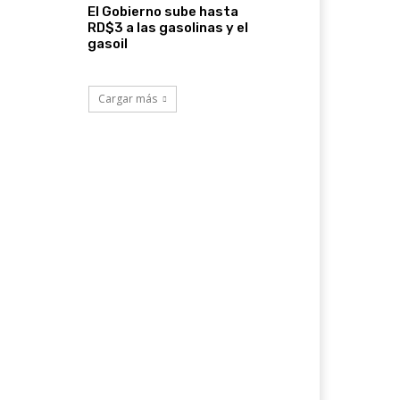
El Gobierno sube hasta
RD$3 a las gasolinas y el
gasoil
Cargar más