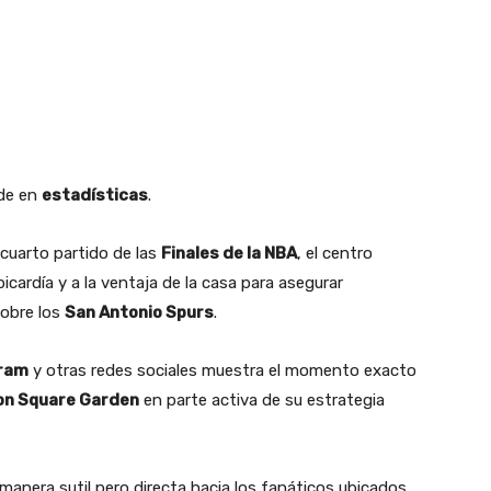
de en
estadísticas
.
cuarto partido de las
Finales de la NBA
, el centro
picardía y a la ventaja de la casa para asegurar
obre los
San Antonio Spurs
.
ram
y otras redes sociales muestra el momento exacto
on Square Garden
en parte activa de su estrategia
manera sutil pero directa hacia los fanáticos ubicados