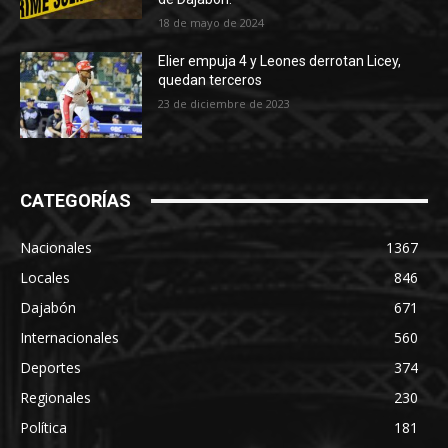
18 de mayo de 2024
Elier empuja 4 y Leones derrotan Licey,
quedan terceros
23 de diciembre de 2023
CATEGORÍAS
Nacionales
1367
Locales
846
Dajabón
671
Internacionales
560
Deportes
374
Regionales
230
Política
181