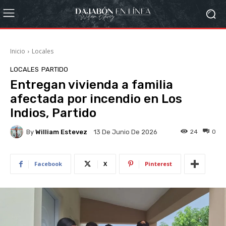
Inicio
Locales
LOCALES
PARTIDO
Entregan vivienda a familia
afectada por incendio en Los
Indios, Partido
By
William Estevez
24
0
13 De Junio De 2026
Facebook
X
Pinterest