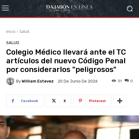
Inicio
Salud
SALUD
Colegio Médico llevará ante el TC
artículos del nuevo Código Penal
por considerarlos "peligrosos"
By
William Estevez
31
0
20 De Junio De 2026
Facebook
X
Pinterest