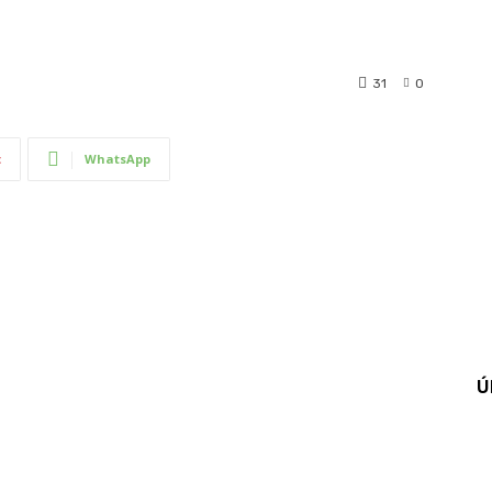
31
0
t
WhatsApp
Ú