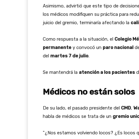
Asimismo, advirtió que este tipo de decisio
los médicos modifiquen su práctica para reduci
juicio del gremio, terminaría afectando la
cal
Como respuesta a la situación, el
Colegio M
permanente
y convocó un
paro nacional
de
del
martes 7 de julio
.
Se mantendrá la
atención a los pacientes
d
Médicos no están solos
De su lado, el pasado presidente del
CMD
,
Wa
habla de médicos se trata de un
gremio uni
"¿Nos estamos volviendo locos? ¿Es locos