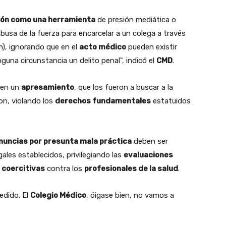
ión como una herramienta
de presión mediática o
usa de la fuerza para encarcelar a un colega a través
n), ignorando que en el
acto médico
pueden existir
una circunstancia un delito penal", indicó el
CMD
.
ó en un
apresamiento
, que los fueron a buscar a la
ron, violando los
derechos fundamentales
estatuidos
nuncias por presunta mala práctica
deben ser
les establecidos, privilegiando las
evaluaciones
coercitivas
contra los
profesionales de la salud
.
dido. El
Colegio Médico
, óigase bien, no vamos a