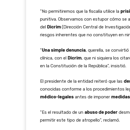
"No permitiremos que la fiscalía utilice la
pris
punitiva. Observamos con estupor cómo se ab
del
Dicrim
(Dirección Central de Investigació
riesgos inherentes que no constituyen en ning
"
Una simple denuncia
, querella, se convirti
clínica, con el
Dicrim
, que ni siquiera los cita
en la Constitución de la República", insistió.
El presidente de la entidad reiteró que las
de
conocidas conforme a los procedimientos lega
médico-legales
antes de imponer
medidas 
"Es el resultado de un
abuso de poder
desme
permitir este tipo de atropello", reclamó.