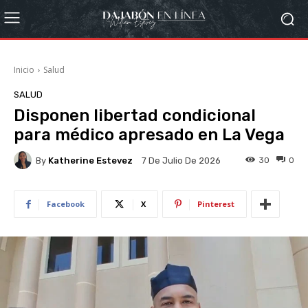
Inicio
Salud
SALUD
Disponen libertad condicional
para médico apresado en La Vega
By
Katherine Estevez
30
0
7 De Julio De 2026
Facebook
X
Pinterest