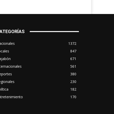
ATEGORÍAS
acionales
1372
ocales
847
ajabón
671
ternacionales
561
eportes
380
egionales
230
lítica
182
tretenimiento
170