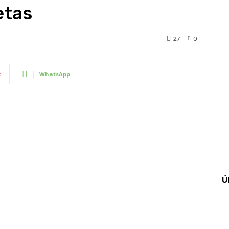
etas
27
0
t
WhatsApp
Ú