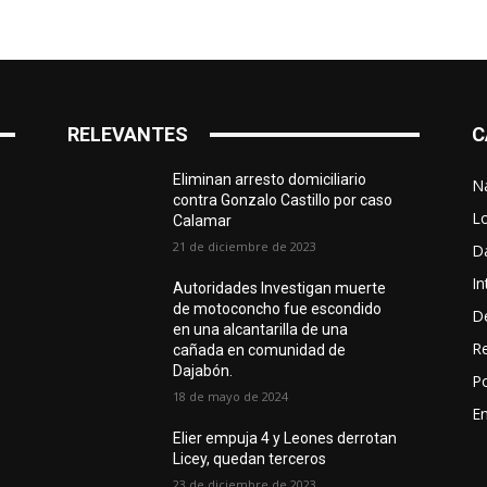
RELEVANTES
C
Eliminan arresto domiciliario
N
contra Gonzalo Castillo por caso
L
Calamar
21 de diciembre de 2023
D
In
Autoridades Investigan muerte
de motoconcho fue escondido
D
en una alcantarilla de una
R
cañada en comunidad de
Dajabón.
Po
18 de mayo de 2024
En
Elier empuja 4 y Leones derrotan
Licey, quedan terceros
23 de diciembre de 2023