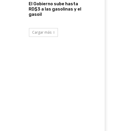
El Gobierno sube hasta
RD$3 a las gasolinas y el
gasoil
Cargar más