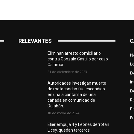
RELEVANTES
C
Eliminan arresto domiciliario
N
contra Gonzalo Castillo por caso
L
Calamar
21 de diciembre de 2023
D
In
Autoridades Investigan muerte
de motoconcho fue escondido
D
en una alcantarilla de una
R
cañada en comunidad de
Dajabón.
Po
18 de mayo de 2024
En
Elier empuja 4 y Leones derrotan
Licey, quedan terceros