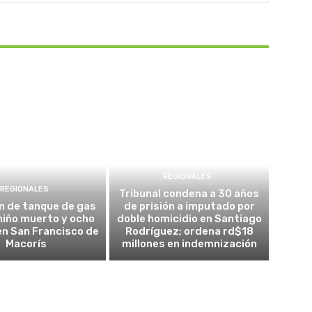
REGIONALES
REGIONALES
Tribunal condena a 30 años
n de tanque de gas
de prisión a imputado por
 niño muerto y ocho
doble homicidio en Santiago
en San Francisco de
Rodríguez; ordena rd$18
Macorís
millones en indemnización