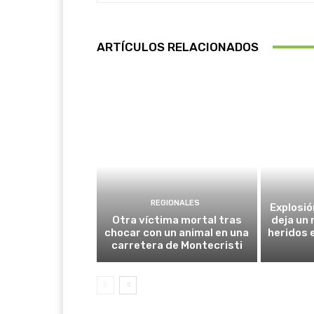
ARTÍCULOS RELACIONADOS
REGIONALES
Explosió
Otra víctima mortal tras
deja un
chocar con un animal en una
heridos 
carretera de Montecristi