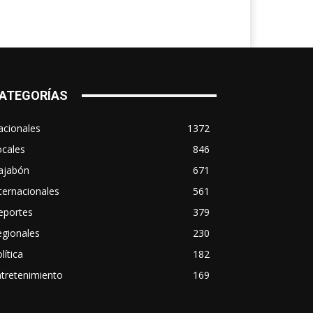
ATEGORÍAS
acionales
1372
ocales
846
ajabón
671
ternacionales
561
eportes
379
egionales
230
lítica
182
tretenimiento
169