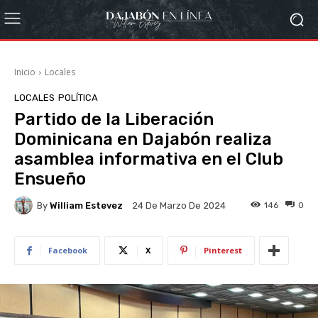
Inicio
Locales
LOCALES
POLÍTICA
Partido de la Liberación
Dominicana en Dajabón realiza
asamblea informativa en el Club
Ensueño
By
William Estevez
146
0
24 De Marzo De 2024
Facebook
X
Pinterest