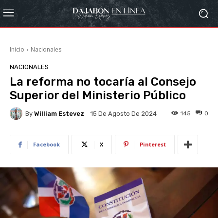
Inicio
Nacionales
NACIONALES
La reforma no tocaría al Consejo
Superior del Ministerio Público
By
William Estevez
145
0
15 De Agosto De 2024
Facebook
X
Pinterest