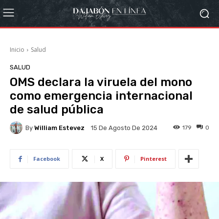
Inicio
Salud
SALUD
OMS declara la viruela del mono
como emergencia internacional
de salud pública
By
William Estevez
179
0
15 De Agosto De 2024
Facebook
X
Pinterest